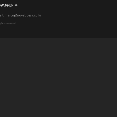
 무단수집거부
il.
marco@novabossa.co.kr
ights reserved.