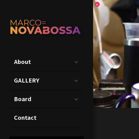
CONTACT US
인기글
H
About
GALLERY
Board
Contact